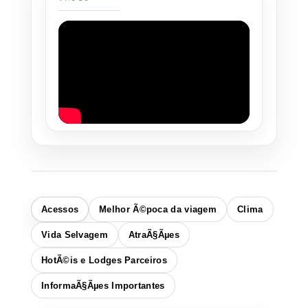
Acessos
Melhor Ã©poca da viagem
Clima
Vida Selvagem
AtraÃ§Ãµes
HotÃ©is e Lodges Parceiros
InformaÃ§Ãµes Importantes