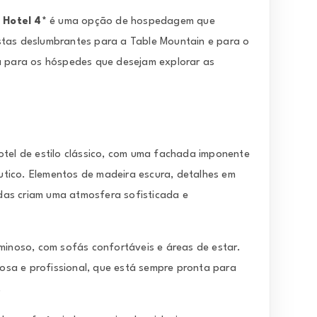
Hotel 4*
é uma opção de hospedagem que
stas deslumbrantes para a Table Mountain e para o
ca para os hóspedes que desejam explorar as
tel de estilo clássico, com uma fachada imponente
tico. Elementos de madeira escura, detalhes em
das criam uma atmosfera sofisticada e
uminoso, com sofás confortáveis e áreas de estar.
sa e profissional, que está sempre pronta para
.