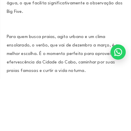
água, o que facilita significativamente a observação dos
Big Five.
Para quem busca praias, agito urbano e um clima
ensolarado, o verão, que vai de dezembro a março, é a
melhor escolha. É o momento perfeito para aproveitar a
efervescência da Cidade do Cabo, caminhar por suas
praias famosas e curtir a vida noturna.
Já para quem prefere roteiros focados em vinícolas,
gastronomia e paisagens cênicas, o outono e a primavera
são imbatíveis. Nesses períodos, as temperaturas são
mais amenas e o visual da natureza fica deslumbrante,
tornando a experiência de visitar as regiões vinícolas