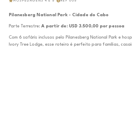
HOSPEDAGENS 4 E 5*
REF 005
Pilanesberg National Park - Cidade do Cabo
Parte Terrestre:
A partir de: USD 3.500,00 por pessoa
Com 6 safáris inclusos pelo Pilanesberg National Park e h
Ivory Tree Lodge, esse roteiro é perfeito para famílias, casa