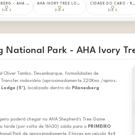
PILANESBERG – AHA IVORY TREE LODGE (5*)
AHA IVORY TREE LODGE (5*) / AEROPORTO DE JOHANESBURGO / CAPE TOWN - RADISSON RED CAPE TOWN 4* OU COMMODORE (4*)
CIDADE DO CABO - RADISSON RED CAPE TOWN 4* OU THE COMMODORE HOT
DIA 3
DIA 4
DIA 5
 National Park - AHA Ivory Tr
l Oliver Tambo. Desembarque, formalidades de
). Transfer rodoviário (aproximadamente 220Kms /aprox.
 Lodge (5*)
, localizado dentro do
Pilanesberg
geiro poderá chegar no AHA Shepherd's Tree Game
da tarde (por volta de 16h30) saída para o
PRIMEIRO
National Park de aproximadamente 3 horas em veículo 4x4