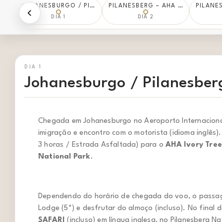
JOHANESBURGO / PILANESBERG NATIONAL PARK - AHA IVORY TREE LODGE (5*)
PILANESBERG – AHA IVORY TREE LODGE (5*)
DIA 1
DIA 2
DIA 1
Johanesburgo / Pilanesberg
Chegada em Johanesburgo no Aeroporto Internaciona
imigração e encontro com o motorista (idioma inglês
3 horas / Estrada Asfaltada) para o
AHA Ivory Tree
National Park
.
Dependendo do horário de chegada do voo, o passa
Lodge (5*) e desfrutar do almoço (incluso). No final 
SAFARI
(incluso) em língua inglesa, no Pilanesberg 