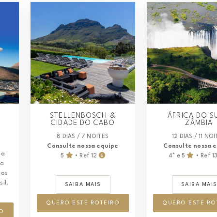
STELLENBOSCH &
ÁFRICA DO S
CIDADE DO CABO
ZÂMBIA
8 DIAS / 7 NOITES
12 DIAS / 11 NO
Consulte nossa equipe
Consulte nossa 
 a
5
• Ref 12
4* e 5
• Ref 1
ca
tos
il!
SAIBA MAIS
SAIBA MAI
QUERO ESTE ROTEIRO
QUERO ESTE RO
O