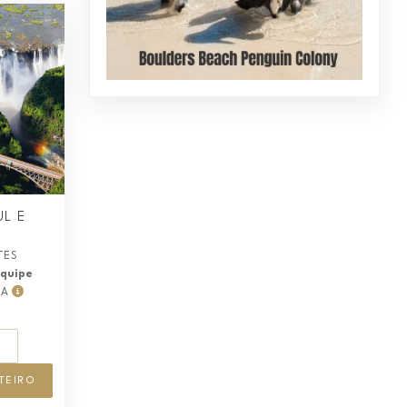
UL E
ITES
equipe
3A
S
TEIRO