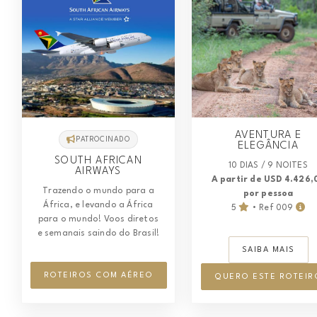
AVENTURA E
PATROCINADO
ELEGÂNCIA
SOUTH AFRICAN
10 DIAS / 9 NOITES
AIRWAYS
A partir de USD 4.426,
Trazendo o mundo para a
por pessoa
África, e levando a África
5
• Ref 009
para o mundo! Voos diretos
e semanais saindo do Brasil!
SAIBA MAIS
ROTEIROS COM AÉREO
QUERO ESTE ROTEIR