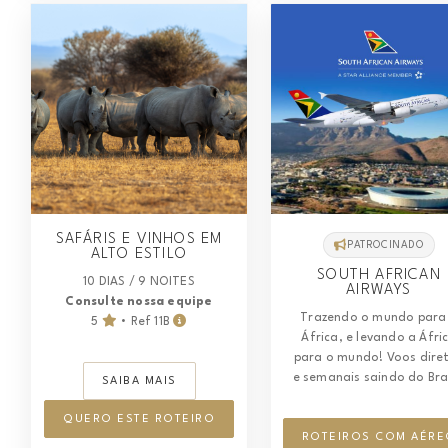
SAFÁRIS E VINHOS EM
PATROCINADO
ALTO ESTILO
SOUTH AFRICAN
10 DIAS / 9 NOITES
AIRWAYS
Consulte nossa equipe
Trazendo o mundo para
5
• Ref 11B
África, e levando a Áfri
para o mundo! Voos dire
e semanais saindo do Bras
SAIBA MAIS
QUERO ESTE ROTEIRO
ROTEIROS COM AÉRE