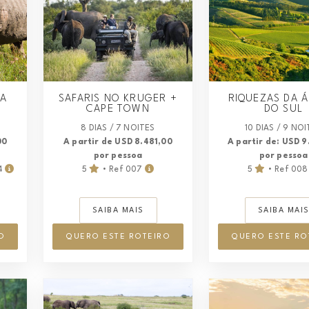
RA
SAFARIS NO KRUGER +
RIQUEZAS DA Á
CAPE TOWN
DO SUL
8 DIAS / 7 NOITES
10 DIAS / 9 NO
00
A partir de USD 8.481,00
A partir de: USD 9
por pessoa
por pessoa
4
5
• Ref 007
5
• Ref 00
SAIBA MAIS
SAIBA MAI
O
QUERO ESTE ROTEIRO
QUERO ESTE RO