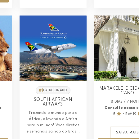
MARAKELE E CID
PATROCINADO
CABO
SOUTH AFRICAN
8 DIAS / 7 NOI
AIRWAYS
e
Consulte nossa 
Trazendo o mundo para a
5
• Ref 19
África, e levando a África
para o mundo! Voos diretos
e semanais saindo do Brasil!
SAIBA MAI