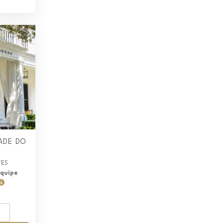
ADE DO
TES
equipe
S